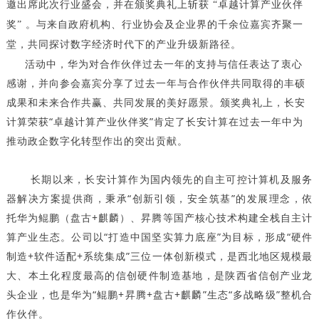
邀出席此次行业盛会，并在颁奖典礼上斩获 “卓越计算产业伙伴
奖” 。与来自政府机构、行业协会及企业界的千余位嘉宾齐聚一
堂，共同探讨数字经济时代下的产业升级新路径。
活动中，华为对合作伙伴过去一年的支持与信任表达了衷心
感谢，并向参会嘉宾分享了过去一年与合作伙伴共同取得的丰硕
成果和未来合作共赢、共同发展的美好愿景。颁奖典礼上，长安
计算荣获“卓越计算产业伙伴奖”肯定了长安计算在过去一年中为
推动政企数字化转型作出的突出贡献。
长期以来，长安计算作为国内领先的自主可控计算机及服务
器解决方案提供商，秉承“创新引领，安全筑基”的发展理念，依
托华为鲲鹏（盘古+麒麟）、昇腾等国产核心技术构建全栈自主计
算产业生态。公司以“打造中国坚实算力底座”为目标，形成“硬件
制造+软件适配+系统集成”三位一体创新模式，是西北地区规模最
大、本土化程度最高的信创硬件制造基地，是陕西省信创产业龙
头企业，也是华为“鲲鹏+昇腾+盘古+麒麟”生态“多战略级”整机合
作伙伴。