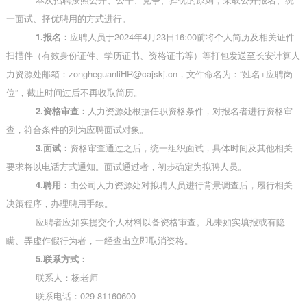
一面试、择优聘用的方式进行。
1.报名：
应聘人员于
2024年4月23日16:00前将个人简历及相关证件
扫描件（有效身份证件、学历证书、资格证书等）等打包发送至长安计算人
力资源处邮箱：zongheguanliHR@cajskj.cn，文件命名为：“姓名+应聘岗
位”，截止时间过后不再收取简历。
2.资格审查：
人力资源处根据任职资格条件，对报名者进行资格审
查，符合条件的列为应聘面试对象。
3.面试：
资格审查通过之后，统一组织面试，具体时间及其他相关
要求将以电话方式通知。面试通过者，初步确定为拟聘人员。
4.聘用：
由公司人力资源处对拟聘人员进行背景调查后，履行相关
决策程序，办理聘用手续。
应聘者应如实提交个人材料以备资格审查。凡未如实填报或有隐
瞒、弄虚作假行为者，一经查出立即取消资格。
5.联系方式：
联系人：杨老师
联系电话：
029-81160600