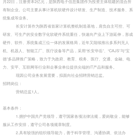
月22日，注册资本2亿元，是陕西电子信息集团作为投资主体组建的混合所
有制企业。公司主要从事计算机软硬件设计研发、生产制造、技术服务、系
统集成等业务。
长安计算作为陕西省首家计算机整机制造基地，肩负自主可控、可
研发、可生产的安全数字化软硬件系统重任，快速向产业上下游延伸，形成
硬件、软件、系统集成三位一体的发展格局，近年又陆续推出多系列无人
机、机器人、智能工厂、医疗设备等产品，采用
“长安华岳”、“CAJS”与“宝
德”多品牌推广策略，致力于为政府、教育、税务、医疗、交通、金融、电
力、安平、互联网等行业和企事业单位提供尖端的IT产品和服务。
现因公司业务发展需要，拟面向社会招聘营销总监。
招聘岗位：
营销总监
1人。
基本条件：
1.拥护中国共产党领导，遵守国家各项法律法规，爱岗敬业，能够
服从工作安排，遵守公司各项规章制度。
2.具有较强的组织领导能力，善于科学管理、沟通协调、依法办